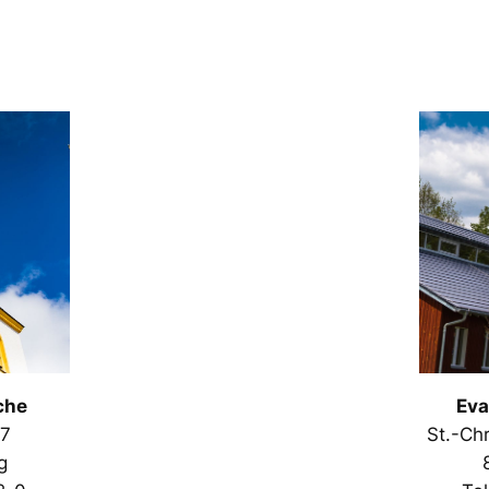
che
Eva
 7
St.-Ch
g