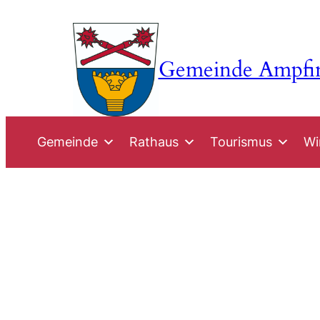
Zum
Inhalt
springen
Gemeinde Ampfi
Gemeinde
Rathaus
Tourismus
Wi