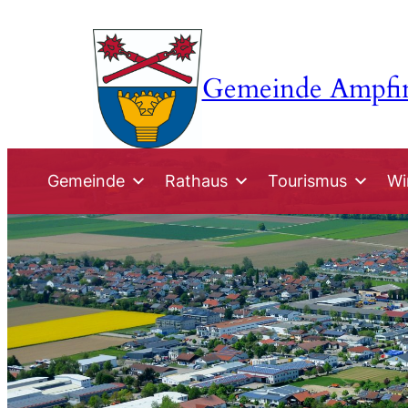
Zum
Inhalt
springen
Gemeinde Ampfi
Gemeinde
Rathaus
Tourismus
Wi