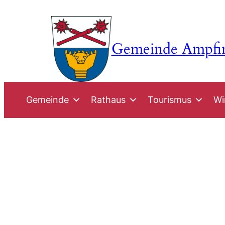
Zum
Inhalt
springen
Gemeinde Ampfi
Gemeinde
Rathaus
Tourismus
Wi