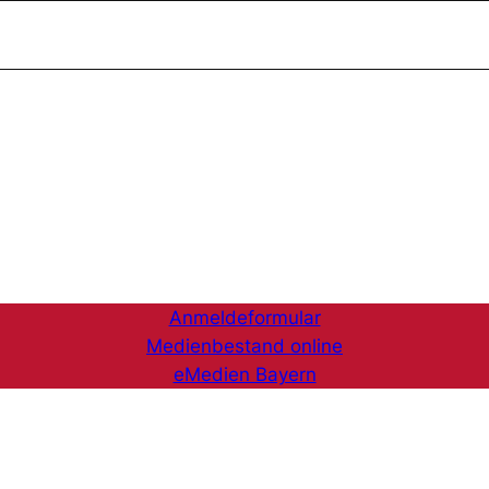
Anmeldeformular
Medienbestand online
eMedien Bayern